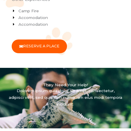
Camp Fire
Accomodation
Accomodation
RESERVE A PLACE
They Need Your Help!
Dolorem ipsum quia dolor sit amet, consectetur,
adipisci velit, sed quia non numquam eius modi tempora
incidunt.