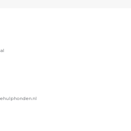
al
lehulphonden.nl