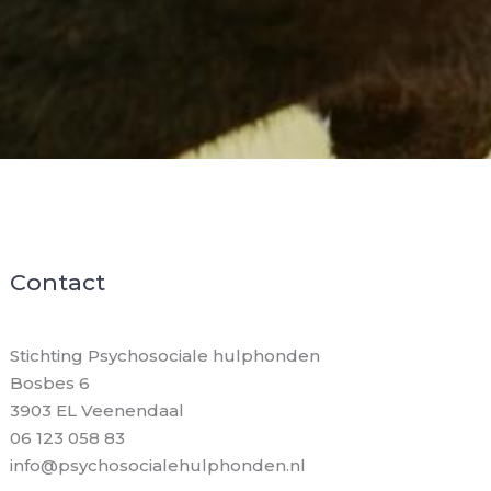
Contact
Stichting Psychosociale hulphonden
Bosbes 6
3903 EL Veenendaal
06 123 058 83
info@psychosocialehulphonden.nl