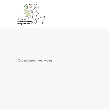
Ga
naar
de
inhoud
Openbaar vervoer